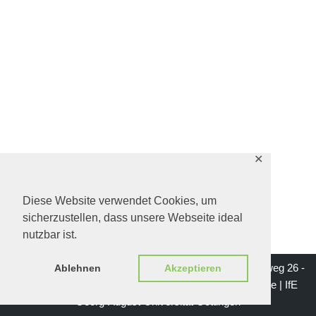
✕
Diese Website verwendet Cookies, um
sicherzustellen, dass unsere Webseite ideal
nutzbar ist.
Impressum | Institut für Erziehungswissenschaft - Waldweg 26 -
Ablehnen
Akzeptieren
37073 Göttingen | Mail: institutsgeschichte-ife@gwdg.de |
IfE
Georg-August-Universität Göttingen