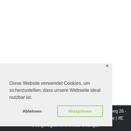
✕
Diese Website verwendet Cookies, um
sicherzustellen, dass unsere Webseite ideal
nutzbar ist.
Impressum | Institut für Erziehungswissenschaft - Waldweg 26 -
Ablehnen
Akzeptieren
37073 Göttingen | Mail: institutsgeschichte-ife@gwdg.de |
IfE
Georg-August-Universität Göttingen