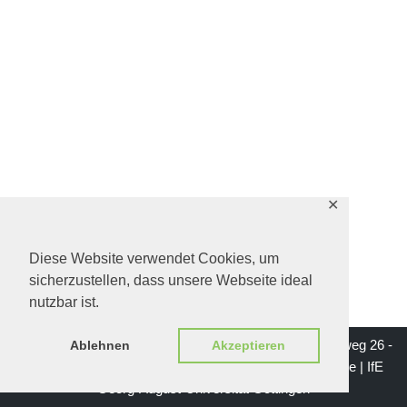
✕
Diese Website verwendet Cookies, um
sicherzustellen, dass unsere Webseite ideal
nutzbar ist.
Impressum | Institut für Erziehungswissenschaft - Waldweg 26 -
Ablehnen
Akzeptieren
37073 Göttingen | Mail: institutsgeschichte-ife@gwdg.de |
IfE
Georg-August-Universität Göttingen