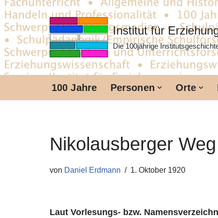
Zum
Institut für Erziehu
Inhalt
Die 100jährige Institutsgeschich
springen
100 Jahre
Personen
Orte
Nikolausberger Weg
von
Daniel Erdmann
1. Oktober 1920
Laut Vorlesungs- bzw. Namensverzeichni