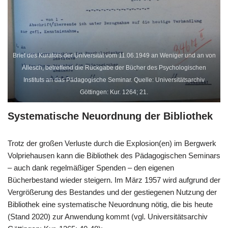
Brief des Kurators der Universität vom 11.06.1949 an Weniger und an von
Allesch, betreffend die Rückgabe der Bücher des Psychologischen
Instituts an das Pädagogische Seminar. Quelle: Universitätsarchiv
Göttingen: Kur. 1264; 21.
Systematische Neuordnung der Bibliothek
Trotz der großen Verluste durch die Explosion(en) im Bergwerk
Volpriehausen kann die Bibliothek des Pädagogischen Seminars
– auch dank regelmäßiger Spenden – den eigenen
Bücherbestand wieder steigern. Im März 1957 wird aufgrund der
Vergrößerung des Bestandes und der gestiegenen Nutzung der
Bibliothek eine systematische Neuordnung nötig, die bis heute
(Stand 2020) zur Anwendung kommt (vgl. Universitätsarchiv