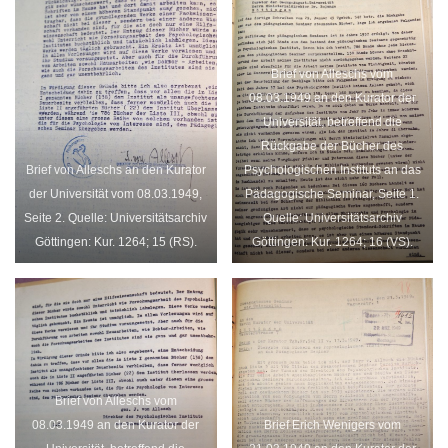
Brief von Alleschs vom
08.03.1949 an den Kurator der
Universität, betreffend die
Rückgabe der Bücher des
Brief von Alleschs an den Kurator
Psychologischen Instituts an das
der Universität vom 08.03.1949,
Pädagogische Seminar, Seite 1.
Seite 2. Quelle: Universitätsarchiv
Quelle: Universitätsarchiv
Göttingen: Kur. 1264; 15 (RS).
Göttingen: Kur. 1264; 16 (VS).
Brief von Alleschs vom
08.03.1949 an den Kurator der
Brief Erich Wenigers vom