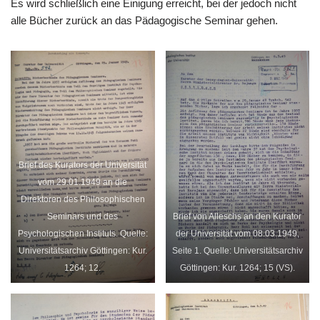
Es wird schließlich eine Einigung erreicht, bei der jedoch nicht
alle Bücher zurück an das Pädagogische Seminar gehen.
Brief des Kurators der Universität
vom 29.01.1949 an die
Direktoren des Philosophischen
Seminars und des
Brief von Alleschs an den Kurator
Psychologischen Instituts. Quelle:
der Universität vom 08.03.1949,
Universitätsarchiv Göttingen: Kur.
Seite 1. Quelle: Universitätsarchiv
1264; 12.
Göttingen: Kur. 1264; 15 (VS).