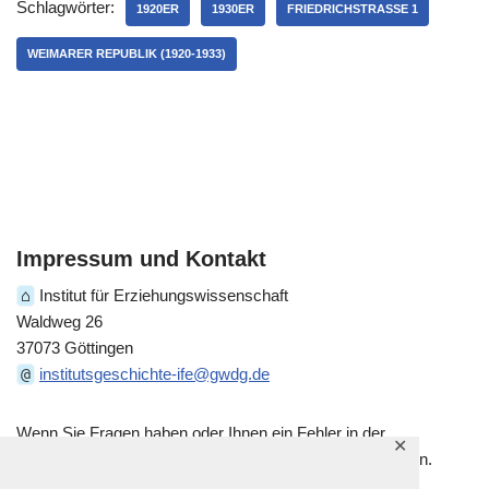
Schlagwörter:
1920ER
1930ER
FRIEDRICHSTRASSE 1
WEIMARER REPUBLIK (1920-1933)
Impressum und Kontakt
⌂
Institut für Erziehungswissenschaft
Waldweg 26
37073 Göttingen
@
institutsgeschichte-ife@gwdg.de
Wenn Sie Fragen haben oder Ihnen ein Fehler in der
✕
historischen Darstellung auffällt, kontaktieren Sie uns gern.