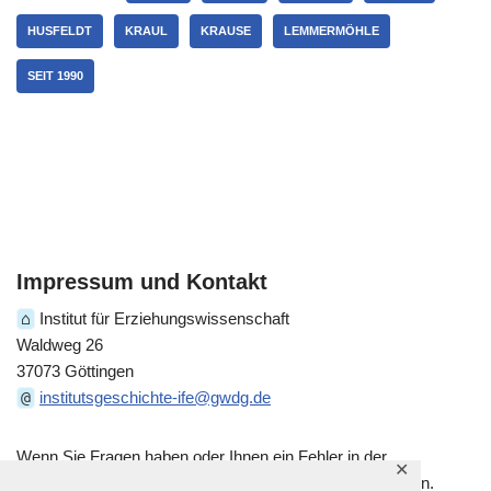
HUSFELDT
KRAUL
KRAUSE
LEMMERMÖHLE
SEIT 1990
Impressum und Kontakt
⌂
Institut für Erziehungswissenschaft
Waldweg 26
37073 Göttingen
@
institutsgeschichte-ife@gwdg.de
Wenn Sie Fragen haben oder Ihnen ein Fehler in der
✕
historischen Darstellung auffällt, kontaktieren Sie uns gern.