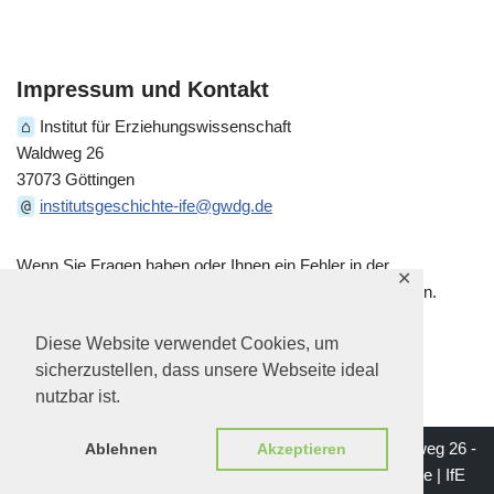
Impressum und Kontakt
⌂
Institut für Erziehungswissenschaft
Waldweg 26
37073 Göttingen
@
institutsgeschichte-ife@gwdg.de
Wenn Sie Fragen haben oder Ihnen ein Fehler in der
✕
historischen Darstellung auffällt, kontaktieren Sie uns gern.
Diese Website verwendet Cookies, um
sicherzustellen, dass unsere Webseite ideal
nutzbar ist.
Impressum | Institut für Erziehungswissenschaft - Waldweg 26 -
Ablehnen
Akzeptieren
37073 Göttingen | Mail: institutsgeschichte-ife@gwdg.de |
IfE