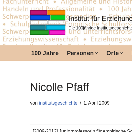
Zum
Institut für Erziehu
Inhalt
Die 100jährige Institutsgeschich
springen
100 Jahre
Personen
Orte
Nicolle Pfaff
von
institutsgeschichte
1. April 2009
[2009-2012] Juniorprofessorin für empirische 