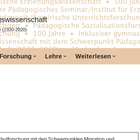
ngswissenschaft
te (1920-2020)
Forschung
Lehre
Weiterlesen
Schulforschung mit den Schwerpunkten Migration und