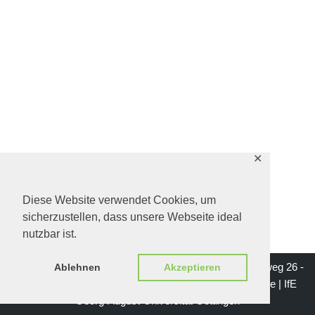
✕
Diese Website verwendet Cookies, um
sicherzustellen, dass unsere Webseite ideal
nutzbar ist.
Impressum | Institut für Erziehungswissenschaft - Waldweg 26 -
Ablehnen
Akzeptieren
37073 Göttingen | Mail: institutsgeschichte-ife@gwdg.de |
IfE
Georg-August-Universität Göttingen