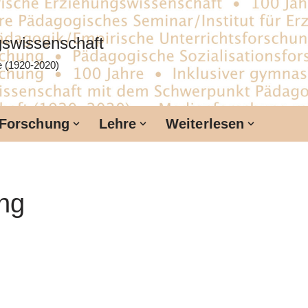
ngswissenschaft
te (1920-2020)
Forschung
Lehre
Weiterlesen
ung