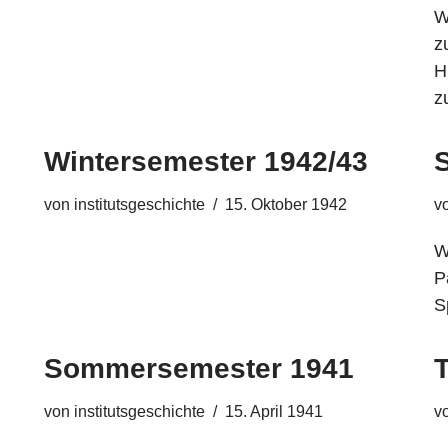
W
z
H
z
Wintersemester 1942/43
von
institutsgeschichte
15. Oktober 1942
v
W
P
S
Sommersemester 1941
T
von
institutsgeschichte
15. April 1941
v