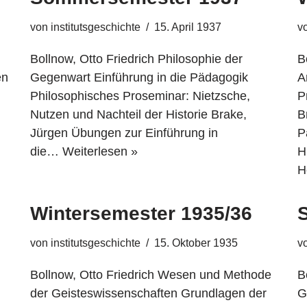
von
institutsgeschichte
15. April 1937
v
Bollnow, Otto Friedrich Philosophie der
B
en
Gegenwart Einführung in die Pädagogik
A
Philosophisches Proseminar: Nietzsche,
P
Nutzen und Nachteil der Historie Brake,
B
Jürgen Übungen zur Einführung in
P
die…
Weiterlesen »
H
H
Wintersemester 1935/36
von
institutsgeschichte
15. Oktober 1935
v
Bollnow, Otto Friedrich Wesen und Methode
B
der Geisteswissenschaften Grundlagen der
G