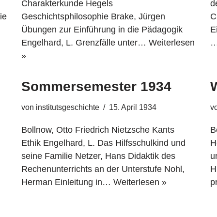
Charakterkunde Hegels
d
ie
Geschichtsphilosophie Brake, Jürgen
C
Übungen zur Einführung in die Pädagogik
E
Engelhard, L. Grenzfälle unter…
Weiterlesen
»
Sommersemester 1934
von
institutsgeschichte
15. April 1934
v
Bollnow, Otto Friedrich Nietzsche Kants
B
Ethik Engelhard, L. Das Hilfsschulkind und
H
seine Familie Netzer, Hans Didaktik des
u
Rechenunterrichts an der Unterstufe Nohl,
H
Herman Einleitung in…
Weiterlesen »
p