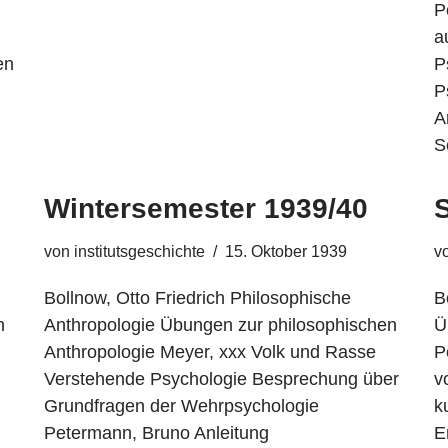
P
a
en
P
P
A
S
Wintersemester 1939/40
von
institutsgeschichte
15. Oktober 1939
v
Bollnow, Otto Friedrich Philosophische
B
n
Anthropologie Übungen zur philosophischen
Ü
Anthropologie Meyer, xxx Volk und Rasse
P
Verstehende Psychologie Besprechung über
v
Grundfragen der Wehrpsychologie
k
Petermann, Bruno Anleitung
E