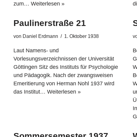
zum…
Weiterlesen »
d
Paulinerstraße 21
von
Daniel Erdmann
1. Oktober 1938
v
Laut Namens- und
B
Vorlesungsverzeichnissen der Universität
G
Göttingen Sitz des Instituts für Psychologie
W
und Pädagogik. Nach der zwangsweisen
B
Emeritierung von Herman Nohl 1937 wird
W
das Institut…
Weiterlesen »
u
Ü
I
G
Sommersemester 1937