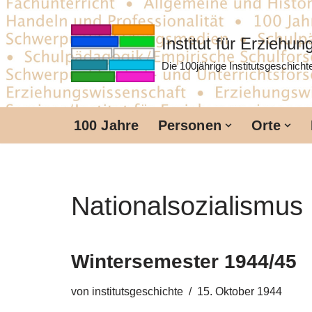
Zum
Institut für Erziehu
Inhalt
Die 100jährige Institutsgeschich
springen
100 Jahre
Personen
Orte
Nationalsozialismus
Wintersemester 1944/45
von
institutsgeschichte
15. Oktober 1944