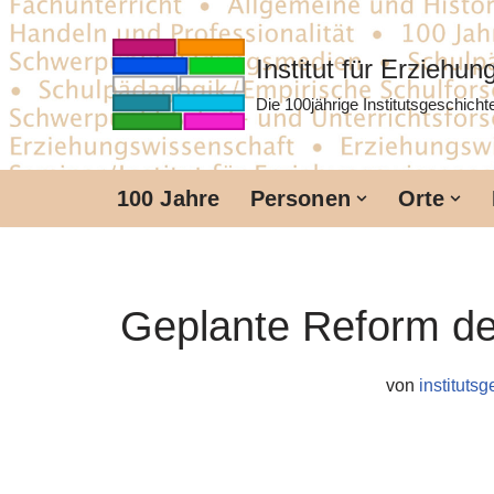
Zum
Institut für Erziehu
Inhalt
Die 100jährige Institutsgeschich
springen
100 Jahre
Personen
Orte
Geplante Reform de
von
instituts