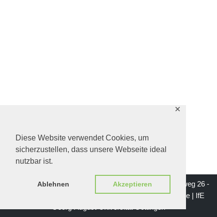
✕
Diese Website verwendet Cookies, um
sicherzustellen, dass unsere Webseite ideal
nutzbar ist.
Impressum | Institut für Erziehungswissenschaft - Waldweg 26 -
Ablehnen
Akzeptieren
37073 Göttingen | Mail: institutsgeschichte-ife@gwdg.de |
IfE
Georg-August-Universität Göttingen