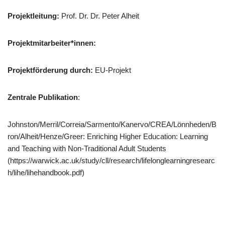
Projektleitung:
Prof. Dr. Dr. Peter Alheit
Projektmitarbeiter*innen:
Projektförderung durch:
EU-Projekt
Zentrale Publikation
:
Johnston/Merril/Correia/Sarmento/Kanervo/CREA/Lönnheden/B
ron/Alheit/Henze/Greer: Enriching Higher Education: Learning
and Teaching with Non-Traditional Adult Students
(https://warwick.ac.uk/study/cll/research/lifelonglearningresearc
h/lihe/lihehandbook.pdf)