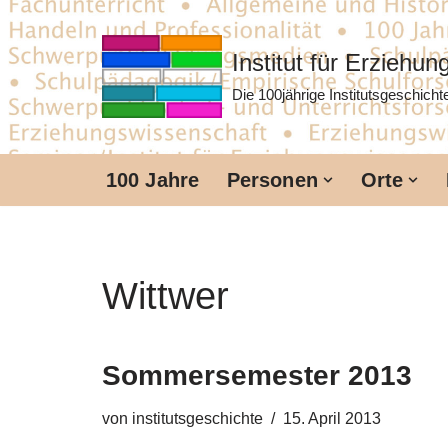
Zum
Institut für Erziehu
Inhalt
Die 100jährige Institutsgeschich
springen
100 Jahre
Personen
Orte
Wittwer
Sommersemester 2013
von
institutsgeschichte
15. April 2013