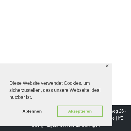
✕
Diese Website verwendet Cookies, um
sicherzustellen, dass unsere Webseite ideal
nutzbar ist.
Impressum | Institut für Erziehungswissenschaft - Waldweg 26 -
Ablehnen
Akzeptieren
37073 Göttingen | Mail: institutsgeschichte-ife@gwdg.de |
IfE
Georg-August-Universität Göttingen