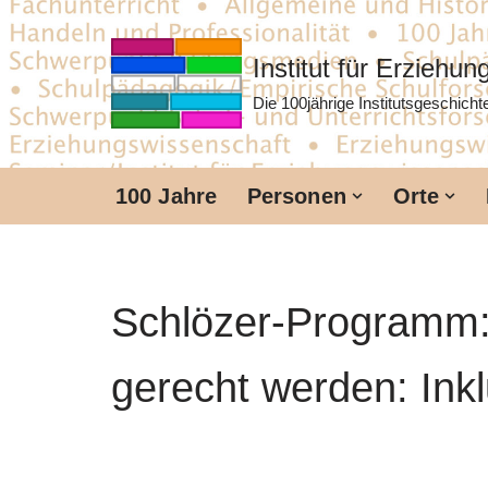
Zum
Institut für Erziehu
Inhalt
Die 100jährige Institutsgeschich
springen
100 Jahre
Personen
Orte
Schlözer-Programm: 
gerecht werden: In