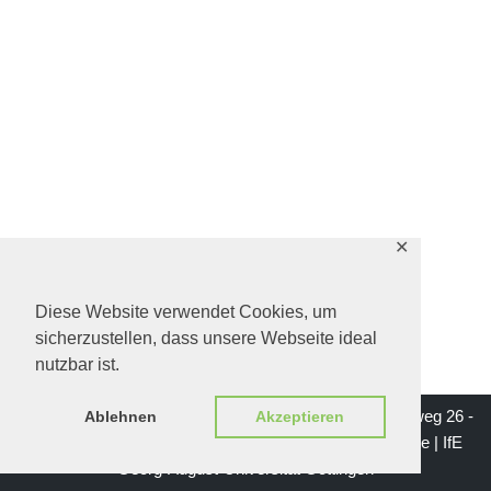
✕
Diese Website verwendet Cookies, um
sicherzustellen, dass unsere Webseite ideal
nutzbar ist.
Impressum | Institut für Erziehungswissenschaft - Waldweg 26 -
Ablehnen
Akzeptieren
37073 Göttingen | Mail: institutsgeschichte-ife@gwdg.de |
IfE
Georg-August-Universität Göttingen