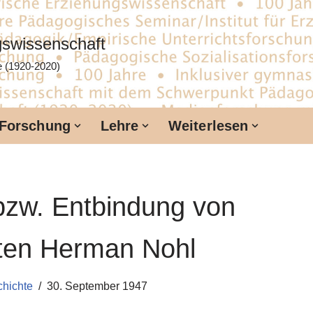
ngswissenschaft
te (1920-2020)
Forschung
Lehre
Weiterlesen
bzw. Entbindung von
hten Herman Nohl
chichte
30. September 1947