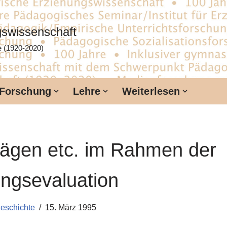
ngswissenschaft
te (1920-2020)
Forschung
Lehre
Weiterlesen
rägen etc. im Rahmen der
ngsevaluation
geschichte
15. März 1995