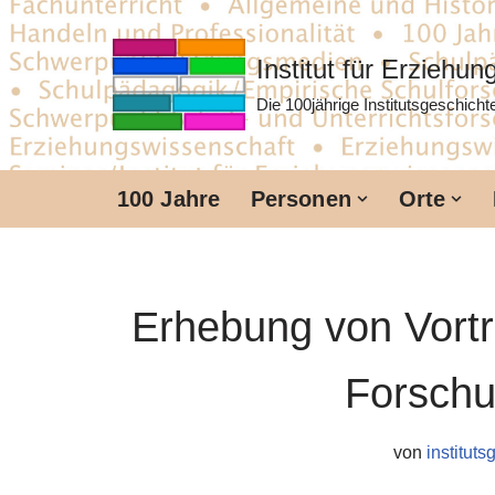
Zum
Institut für Erziehu
Inhalt
Die 100jährige Institutsgeschich
springen
100 Jahre
Personen
Orte
Erhebung von Vort
Forschu
von
instituts