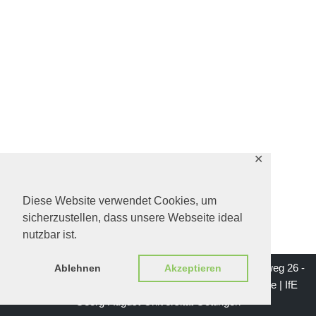
✕
Diese Website verwendet Cookies, um
sicherzustellen, dass unsere Webseite ideal
nutzbar ist.
Impressum | Institut für Erziehungswissenschaft - Waldweg 26 -
Ablehnen
Akzeptieren
37073 Göttingen | Mail: institutsgeschichte-ife@gwdg.de |
IfE
Georg-August-Universität Göttingen