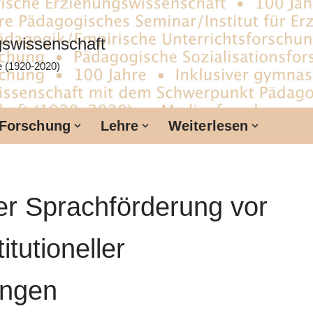
ngswissenschaft
te (1920-2020)
Forschung
Lehre
Weiterlesen
her Sprachförderung vor
tutioneller
ungen