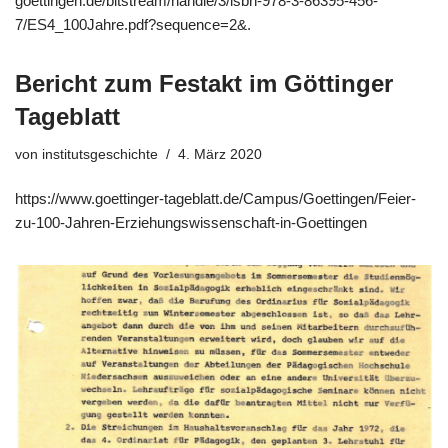
goettingen.de/bitstream/handle/3/isbn-978-3-86395-456-
7/ES4_100Jahre.pdf?sequence=2&.
Bericht zum Festakt im Göttinger
Tageblatt
von
institutsgeschichte
4. März 2020
https://www.goettinger-tageblatt.de/Campus/Goettingen/Feier-
zu-100-Jahren-Erziehungswissenschaft-in-Goettingen